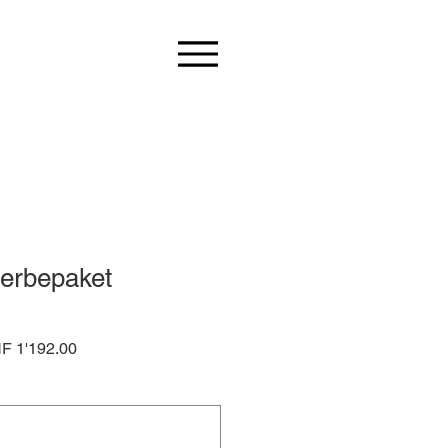
erbepaket
ndardpreis
Sale-
F 1'192.00
Preis