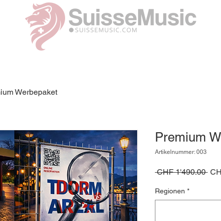
ium Werbepaket
Premium W
Artikelnummer: 003
Sta
 CHF 1'490.00 
CH
Regionen
*