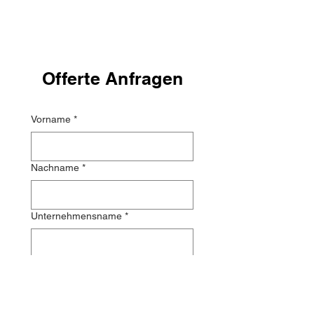
Offerte Anfragen
Vorname
*
Nachname
*
Unternehmensname
*
Mehrzeilige Adresse
Land/Region
*
Adresse
*